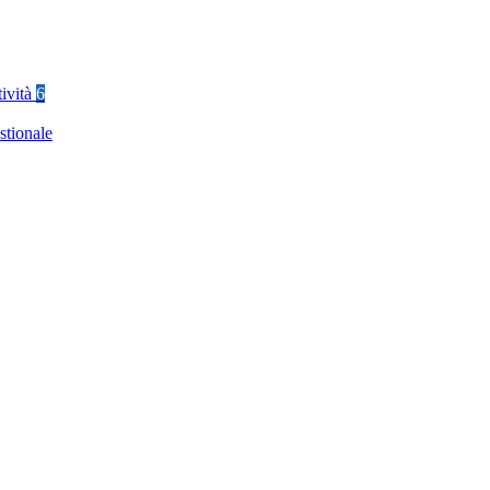
tività
6
stionale