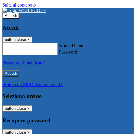
Salta al contenuto
WEB ECOLE
Accedi
Accedi
button close
×
Nome Utente
Password
Password dimenticata?
-
Entra con SPID
Entra con CIE
Seleziona utente
button close
×
Recupero password
button close
×