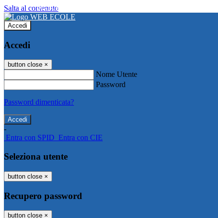
Salta al contenuto
WEB ECOLE
Accedi
Accedi
button close
×
Nome Utente
Password
Password dimenticata?
-
Entra con SPID
Entra con CIE
Seleziona utente
button close
×
Recupero password
button close
×