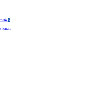
tività
6
stionale