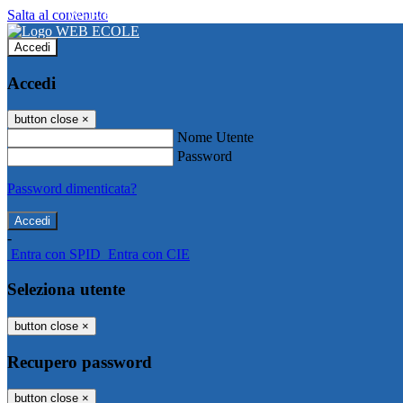
Salta al contenuto
WEB ECOLE
Accedi
Accedi
button close
×
Nome Utente
Password
Password dimenticata?
-
Entra con SPID
Entra con CIE
Seleziona utente
button close
×
Recupero password
button close
×