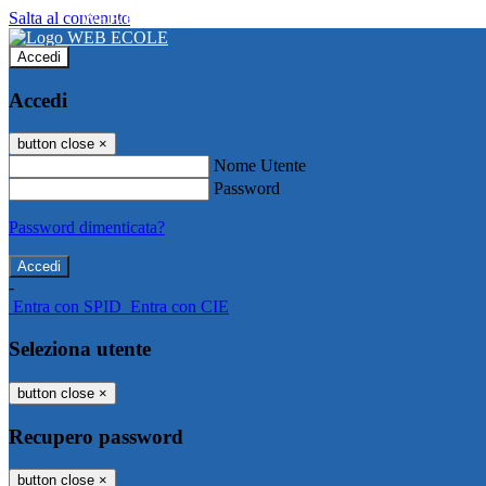
Salta al contenuto
WEB ECOLE
Accedi
Accedi
button close
×
Nome Utente
Password
Password dimenticata?
-
Entra con SPID
Entra con CIE
Seleziona utente
button close
×
Recupero password
button close
×