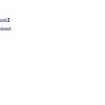
tività
6
stionale