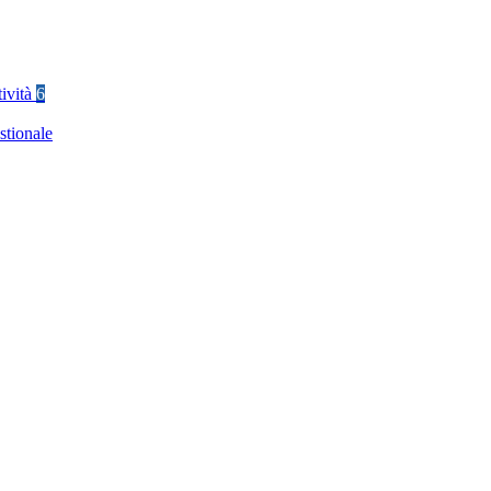
tività
6
stionale