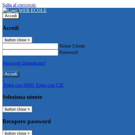
Salta al contenuto
WEB ECOLE
Accedi
Accedi
button close
×
Nome Utente
Password
Password dimenticata?
-
Entra con SPID
Entra con CIE
Seleziona utente
button close
×
Recupero password
button close
×