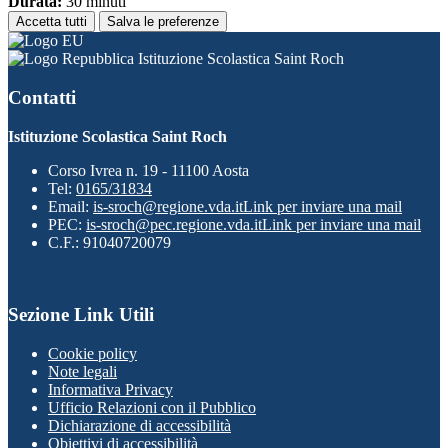
Durata:
30 minuti
Accetta tutti
Salva le preferenze
Istituzione Scolastica Saint Roch
Contatti
Istituzione Scolastica Saint Roch
Corso Ivrea n. 19 - 11100 Aosta
Tel:
0165/31834
Email:
is-sroch@regione.vda.it
Link per inviare una mail
PEC:
is-sroch@pec.regione.vda.it
Link per inviare una mail
C.F.: 91040720079
Sezione Link Utili
Cookie policy
Note legali
Informativa Privacy
Ufficio Relazioni con il Pubblico
Dichiarazione di accessibilità
Obiettivi di accessibilità