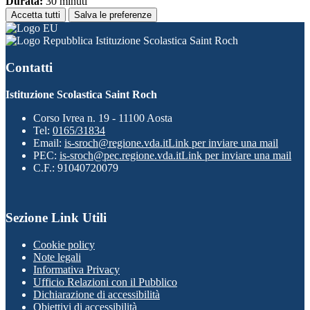
Durata:
30 minuti
Accetta tutti
Salva le preferenze
Istituzione Scolastica Saint Roch
Contatti
Istituzione Scolastica Saint Roch
Corso Ivrea n. 19 - 11100 Aosta
Tel:
0165/31834
Email:
is-sroch@regione.vda.it
Link per inviare una mail
PEC:
is-sroch@pec.regione.vda.it
Link per inviare una mail
C.F.: 91040720079
Sezione Link Utili
Cookie policy
Note legali
Informativa Privacy
Ufficio Relazioni con il Pubblico
Dichiarazione di accessibilità
Obiettivi di accessibilità