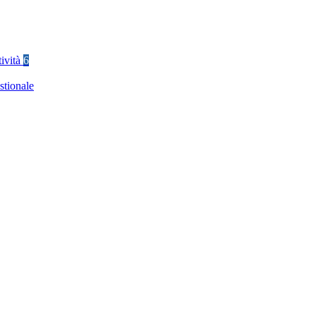
tività
6
stionale