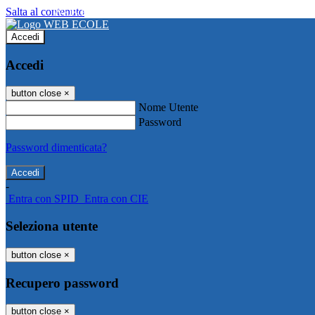
Salta al contenuto
WEB ECOLE
Accedi
Accedi
button close
×
Nome Utente
Password
Password dimenticata?
-
Entra con SPID
Entra con CIE
Seleziona utente
button close
×
Recupero password
button close
×