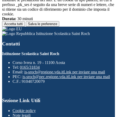
prefisso _pk_ses è seguito da una breve serie di numeri e lettere, che
si ritiene sia un codice di riferimento per il dominio che imposta il
cookie.
Durata:
30 minuti
Accetta tutti
Salva le preferenze
Istituzione Scolastica Saint Roch
Contatti
Istituzione Scolastica Saint Roch
Corso Ivrea n. 19 - 11100 Aosta
Tel:
0165/31834
Email:
is-sroch@regione.vda.it
Link per inviare una mail
PEC:
is-sroch@pec.regione.vda.it
Link per inviare una mail
C.F.: 91040720079
Sezione Link Utili
Cookie policy
Note legali