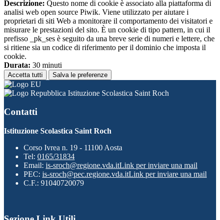
Descrizione:
Questo nome di cookie è associato alla piattaforma di
analisi web open source Piwik. Viene utilizzato per aiutare i
proprietari di siti Web a monitorare il comportamento dei visitatori e
misurare le prestazioni del sito. È un cookie di tipo pattern, in cui il
prefisso _pk_ses è seguito da una breve serie di numeri e lettere, che
si ritiene sia un codice di riferimento per il dominio che imposta il
cookie.
Durata:
30 minuti
Accetta tutti
Salva le preferenze
Istituzione Scolastica Saint Roch
Contatti
Istituzione Scolastica Saint Roch
Corso Ivrea n. 19 - 11100 Aosta
Tel:
0165/31834
Email:
is-sroch@regione.vda.it
Link per inviare una mail
PEC:
is-sroch@pec.regione.vda.it
Link per inviare una mail
C.F.: 91040720079
Sezione Link Utili