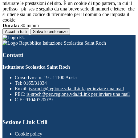
misurare le prestazioni del sito. È un cookie di tipo pattern, in cui il
prefisso _pk_ses è seguito da una breve serie di numeri e lettere, che
si ritiene sia un codice di riferimento per il dominio che imposta il
cookie.
Durata:
30 minuti
Accetta tutti
Salva le preferenze
Istituzione Scolastica Saint Roch
Contatti
Istituzione Scolastica Saint Roch
Corso Ivrea n. 19 - 11100 Aosta
Tel:
0165/31834
Email:
is-sroch@regione.vda.it
Link per inviare una mail
PEC:
is-sroch@pec.regione.vda.it
Link per inviare una mail
C.F.: 91040720079
Sezione Link Utili
Cookie policy