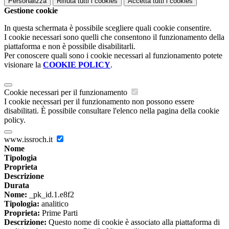
Personalizza
Rifiuta tutti
i cookies
Accetta tutti
i cookies
Gestione cookie
In questa schermata è possibile scegliere quali cookie consentire.
I cookie necessari sono quelli che consentono il funzionamento della
piattaforma e non è possibile disabilitarli.
Per conoscere quali sono i cookie necessari al funzionamento potete
visionare la
COOKIE POLICY
.
Cookie necessari per il funzionamento
I cookie necessari per il funzionamento non possono essere
disabilitati. È possibile consultare l'elenco nella pagina della cookie
policy.
www.issroch.it
Nome
Tipologia
Proprieta
Descrizione
Durata
Nome:
_pk_id.1.e8f2
Tipologia:
analitico
Proprieta:
Prime Parti
Descrizione:
Questo nome di cookie è associato alla piattaforma di