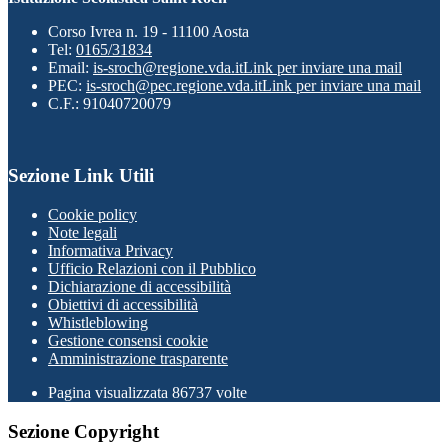
Corso Ivrea n. 19 - 11100 Aosta
Tel:
0165/31834
Email:
is-sroch@regione.vda.it
Link per inviare una mail
PEC:
is-sroch@pec.regione.vda.it
Link per inviare una mail
C.F.: 91040720079
Sezione Link Utili
Cookie policy
Note legali
Informativa Privacy
Ufficio Relazioni con il Pubblico
Dichiarazione di accessibilità
Obiettivi di accessibilità
Whistleblowing
Gestione consensi cookie
Amministrazione trasparente
Pagina visualizzata
86737
volte
Sezione Copyright