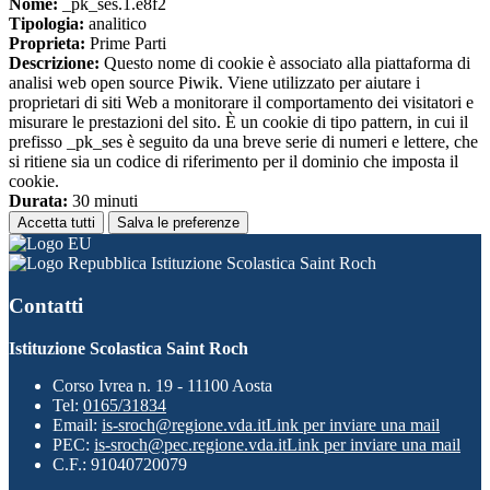
Nome:
_pk_ses.1.e8f2
Tipologia:
analitico
Proprieta:
Prime Parti
Descrizione:
Questo nome di cookie è associato alla piattaforma di
analisi web open source Piwik. Viene utilizzato per aiutare i
proprietari di siti Web a monitorare il comportamento dei visitatori e
misurare le prestazioni del sito. È un cookie di tipo pattern, in cui il
prefisso _pk_ses è seguito da una breve serie di numeri e lettere, che
si ritiene sia un codice di riferimento per il dominio che imposta il
cookie.
Durata:
30 minuti
Accetta tutti
Salva le preferenze
Istituzione Scolastica Saint Roch
Contatti
Istituzione Scolastica Saint Roch
Corso Ivrea n. 19 - 11100 Aosta
Tel:
0165/31834
Email:
is-sroch@regione.vda.it
Link per inviare una mail
PEC:
is-sroch@pec.regione.vda.it
Link per inviare una mail
C.F.: 91040720079