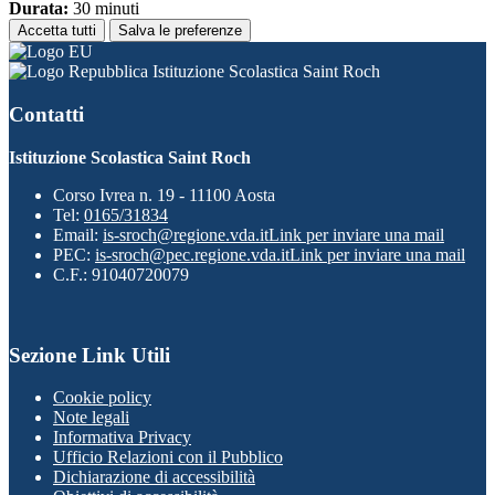
Durata:
30 minuti
Accetta tutti
Salva le preferenze
Istituzione Scolastica Saint Roch
Contatti
Istituzione Scolastica Saint Roch
Corso Ivrea n. 19 - 11100 Aosta
Tel:
0165/31834
Email:
is-sroch@regione.vda.it
Link per inviare una mail
PEC:
is-sroch@pec.regione.vda.it
Link per inviare una mail
C.F.: 91040720079
Sezione Link Utili
Cookie policy
Note legali
Informativa Privacy
Ufficio Relazioni con il Pubblico
Dichiarazione di accessibilità