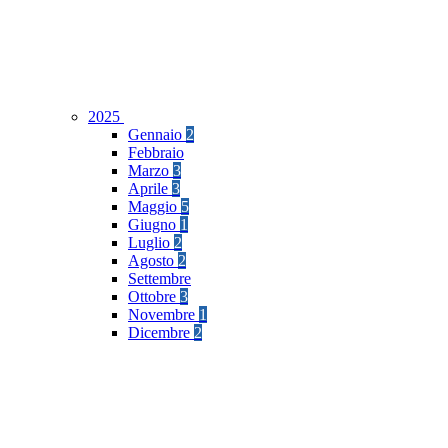
2025
Gennaio
2
Febbraio
Marzo
3
Aprile
3
Maggio
5
Giugno
1
Luglio
2
Agosto
2
Settembre
Ottobre
3
Novembre
1
Dicembre
2