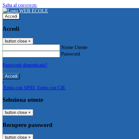
Salta al contenuto
WEB ECOLE
Accedi
Accedi
button close
×
Nome Utente
Password
Password dimenticata?
-
Entra con SPID
Entra con CIE
Seleziona utente
button close
×
Recupero password
button close
×