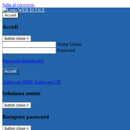
Salta al contenuto
WEB ECOLE
Accedi
Accedi
button close
×
Nome Utente
Password
Password dimenticata?
-
Entra con SPID
Entra con CIE
Seleziona utente
button close
×
Recupero password
button close
×