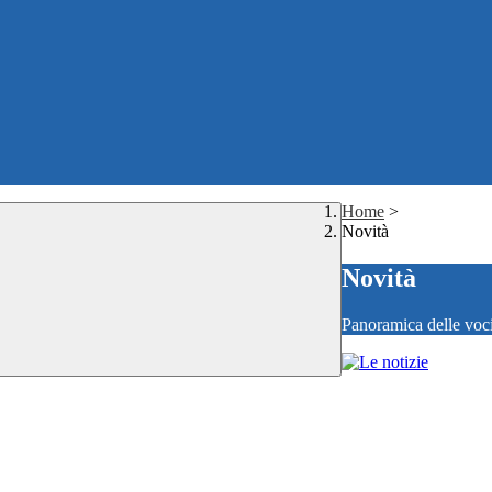
Home
>
Novità
Novità
Panoramica delle voc