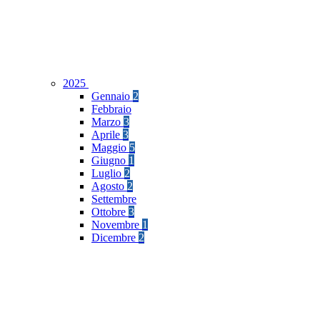
2025
Gennaio
2
Febbraio
Marzo
3
Aprile
3
Maggio
5
Giugno
1
Luglio
2
Agosto
2
Settembre
Ottobre
3
Novembre
1
Dicembre
2