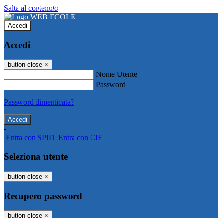
Salta al contenuto
WEB ECOLE
Accedi
Accedi
button close
×
Nome Utente
Password
Password dimenticata?
-
Entra con SPID
Entra con CIE
Seleziona utente
button close
×
Recupero password
button close
×