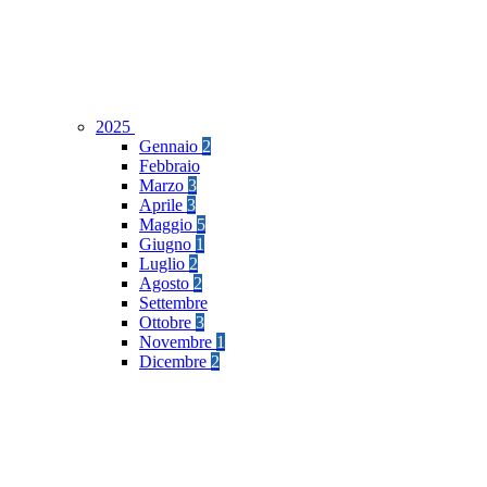
2025
Gennaio
2
Febbraio
Marzo
3
Aprile
3
Maggio
5
Giugno
1
Luglio
2
Agosto
2
Settembre
Ottobre
3
Novembre
1
Dicembre
2