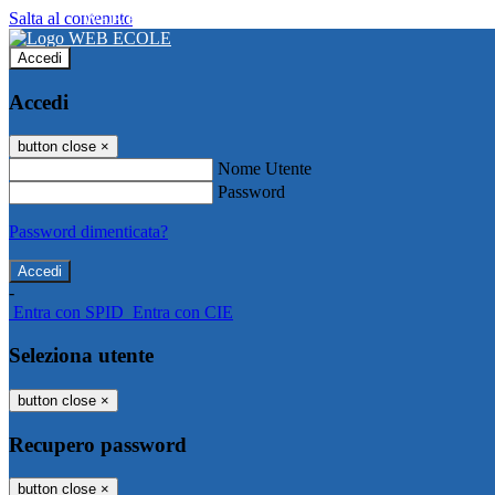
Salta al contenuto
WEB ECOLE
Accedi
Accedi
button close
×
Nome Utente
Password
Password dimenticata?
-
Entra con SPID
Entra con CIE
Seleziona utente
button close
×
Recupero password
button close
×