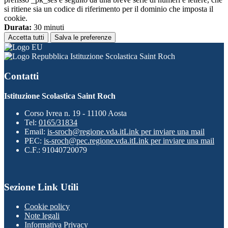
si ritiene sia un codice di riferimento per il dominio che imposta il
cookie.
Durata:
30 minuti
Accetta tutti
Salva le preferenze
Istituzione Scolastica Saint Roch
Contatti
Istituzione Scolastica Saint Roch
Corso Ivrea n. 19 - 11100 Aosta
Tel:
0165/31834
Email:
is-sroch@regione.vda.it
Link per inviare una mail
PEC:
is-sroch@pec.regione.vda.it
Link per inviare una mail
C.F.: 91040720079
Sezione Link Utili
Cookie policy
Note legali
Informativa Privacy