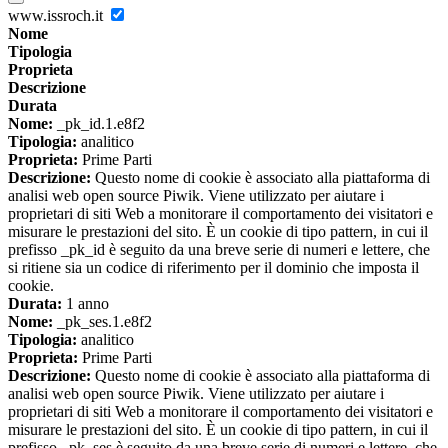
www.issroch.it
Nome
Tipologia
Proprieta
Descrizione
Durata
Nome:
_pk_id.1.e8f2
Tipologia:
analitico
Proprieta:
Prime Parti
Descrizione:
Questo nome di cookie è associato alla piattaforma di
analisi web open source Piwik. Viene utilizzato per aiutare i
proprietari di siti Web a monitorare il comportamento dei visitatori e
misurare le prestazioni del sito. È un cookie di tipo pattern, in cui il
prefisso _pk_id è seguito da una breve serie di numeri e lettere, che
si ritiene sia un codice di riferimento per il dominio che imposta il
cookie.
Durata:
1 anno
Nome:
_pk_ses.1.e8f2
Tipologia:
analitico
Proprieta:
Prime Parti
Descrizione:
Questo nome di cookie è associato alla piattaforma di
analisi web open source Piwik. Viene utilizzato per aiutare i
proprietari di siti Web a monitorare il comportamento dei visitatori e
misurare le prestazioni del sito. È un cookie di tipo pattern, in cui il
prefisso _pk_ses è seguito da una breve serie di numeri e lettere, che