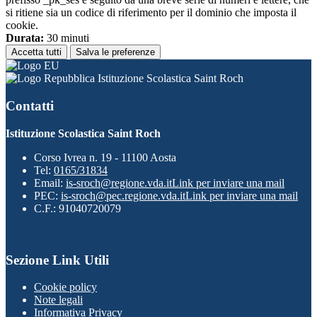
si ritiene sia un codice di riferimento per il dominio che imposta il
cookie.
Durata:
30 minuti
Accetta tutti
Salva le preferenze
Istituzione Scolastica Saint Roch
Contatti
Istituzione Scolastica Saint Roch
Corso Ivrea n. 19 - 11100 Aosta
Tel:
0165/31834
Email:
is-sroch@regione.vda.it
Link per inviare una mail
PEC:
is-sroch@pec.regione.vda.it
Link per inviare una mail
C.F.: 91040720079
Sezione Link Utili
Cookie policy
Note legali
Informativa Privacy