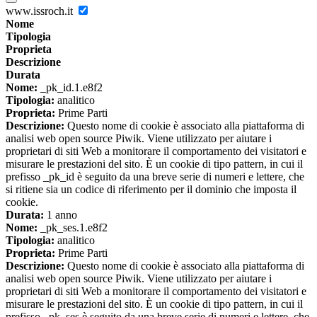
www.issroch.it
Nome
Tipologia
Proprieta
Descrizione
Durata
Nome:
_pk_id.1.e8f2
Tipologia:
analitico
Proprieta:
Prime Parti
Descrizione:
Questo nome di cookie è associato alla piattaforma di
analisi web open source Piwik. Viene utilizzato per aiutare i
proprietari di siti Web a monitorare il comportamento dei visitatori e
misurare le prestazioni del sito. È un cookie di tipo pattern, in cui il
prefisso _pk_id è seguito da una breve serie di numeri e lettere, che
si ritiene sia un codice di riferimento per il dominio che imposta il
cookie.
Durata:
1 anno
Nome:
_pk_ses.1.e8f2
Tipologia:
analitico
Proprieta:
Prime Parti
Descrizione:
Questo nome di cookie è associato alla piattaforma di
analisi web open source Piwik. Viene utilizzato per aiutare i
proprietari di siti Web a monitorare il comportamento dei visitatori e
misurare le prestazioni del sito. È un cookie di tipo pattern, in cui il
prefisso _pk_ses è seguito da una breve serie di numeri e lettere, che