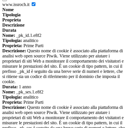
www.issroch.it
Nome
Tipologia
Proprieta
Descrizione
Durata
Nome:
_pk_id.1.e8f2
Tipologia:
analitico
Proprieta:
Prime Parti
Descrizione:
Questo nome di cookie è associato alla piattaforma di
analisi web open source Piwik. Viene utilizzato per aiutare i
proprietari di siti Web a monitorare il comportamento dei visitatori e
misurare le prestazioni del sito. È un cookie di tipo pattern, in cui il
prefisso _pk_id è seguito da una breve serie di numeri e lettere, che
si ritiene sia un codice di riferimento per il dominio che imposta il
cookie.
Durata:
1 anno
Nome:
_pk_ses.1.e8f2
Tipologia:
analitico
Proprieta:
Prime Parti
Descrizione:
Questo nome di cookie è associato alla piattaforma di
analisi web open source Piwik. Viene utilizzato per aiutare i
proprietari di siti Web a monitorare il comportamento dei visitatori e
misurare le prestazioni del sito. È un cookie di tipo pattern, in cui il
prefisso _pk_ses è seguito da una breve serie di numeri e lettere, che