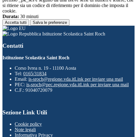
si ritiene sia un codice di riferimento per il dominio che imposta il
cookie.
Durata:
30 minuti
Accetta tutti
Salva le preferenze
Istituzione Scolastica Saint Roch
Contatti
Istituzione Scolastica Saint Roch
Corso Ivrea n. 19 - 11100 Aosta
Tel:
0165/31834
Email:
is-sroch@regione.vda.it
Link per inviare una mail
PEC:
is-sroch@pec.regione.vda.it
Link per inviare una mail
C.F.: 91040720079
Sezione Link Utili
Cookie policy
Note legali
Informativa Privacy