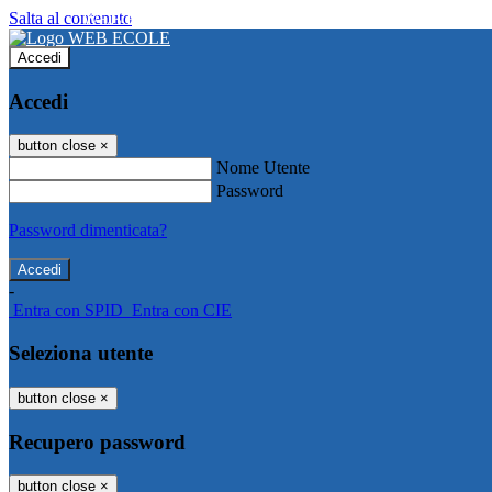
Salta al contenuto
WEB ECOLE
Accedi
Accedi
button close
×
Nome Utente
Password
Password dimenticata?
-
Entra con SPID
Entra con CIE
Seleziona utente
button close
×
Recupero password
button close
×