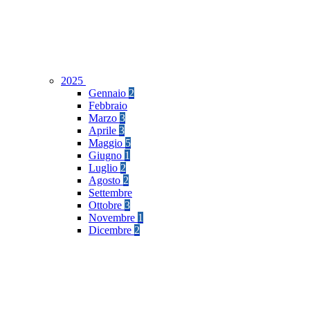
2025
Gennaio
2
Febbraio
Marzo
3
Aprile
3
Maggio
5
Giugno
1
Luglio
2
Agosto
2
Settembre
Ottobre
3
Novembre
1
Dicembre
2