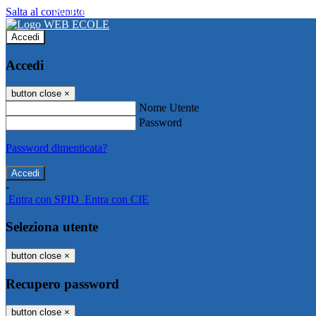
Salta al contenuto
WEB ECOLE
Accedi
Accedi
button close
×
Nome Utente
Password
Password dimenticata?
-
Entra con SPID
Entra con CIE
Seleziona utente
button close
×
Recupero password
button close
×