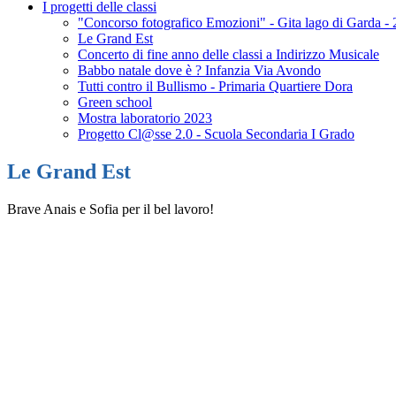
I progetti delle classi
"Concorso fotografico Emozioni" - Gita lago di Garda -
Le Grand Est
Concerto di fine anno delle classi a Indirizzo Musicale
Babbo natale dove è ? Infanzia Via Avondo
Tutti contro il Bullismo - Primaria Quartiere Dora
Green school
Mostra laboratorio 2023
Progetto Cl@sse 2.0 - Scuola Secondaria I Grado
Le Grand Est
Brave Anais e Sofia per il bel lavoro!