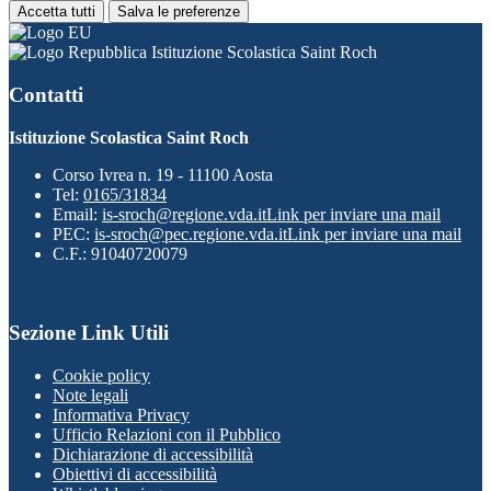
Accetta tutti
Salva le preferenze
Istituzione Scolastica Saint Roch
Contatti
Istituzione Scolastica Saint Roch
Corso Ivrea n. 19 - 11100 Aosta
Tel:
0165/31834
Email:
is-sroch@regione.vda.it
Link per inviare una mail
PEC:
is-sroch@pec.regione.vda.it
Link per inviare una mail
C.F.: 91040720079
Sezione Link Utili
Cookie policy
Note legali
Informativa Privacy
Ufficio Relazioni con il Pubblico
Dichiarazione di accessibilità
Obiettivi di accessibilità