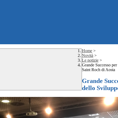
Home
>
Novità
>
Le notizie
>
Grande Successo per l
Saint Roch di Aosta
Grande Succes
dello Svilupp