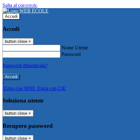
Salta al contenuto
WEB ECOLE
Accedi
Accedi
button close
×
Nome Utente
Password
Password dimenticata?
-
Entra con SPID
Entra con CIE
Seleziona utente
button close
×
Recupero password
button close
×