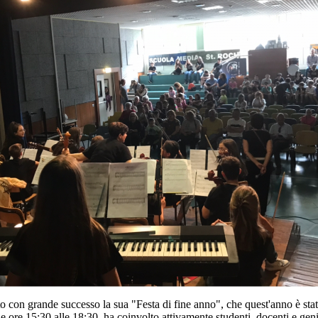
o con grande successo la sua "Festa di fine anno", che quest'anno è stata
le ore 15:30 alle 18:30, ha coinvolto attivamente studenti, docenti e geni