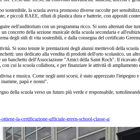
 sostenibile, la scuola aveva promosso diverse raccolte per sensibilizzar
te, e piccoli RAEE, rifiuti di plastica dura e batterie, con appositi conten
eguire nell'auditorium con un programma ricco. Si sono alternati due turni
a un concerto della sezione musicale della scuola secondaria e all'esibizio
a degli stili di vita sostenibili, e dalla consegna del certificato Greens
attività. Si sono tenute le premiazioni degli alunni meritevoli della scuol
chetti: uno dedicato alla vendita di prodotti dell'orto scolastico, un altro
he un banchetto dell'Associazione "Amici della Saint Roch". Il ricavato d
 cui la scuola collabora, e per finanziare le attività di ampliamento del
ivisa e musica. Come negli anni scorsi, è stato apprezzato l'impegno e la
 da mamme, papà e nonni".
egno della scuola verso un futuro più verde e responsabile, sottolinean
-ottiene-la-
certificazione-ufficiale-
green-school-classe-a/