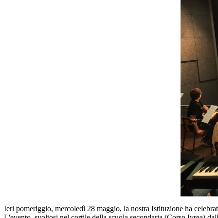
Ieri pomeriggio, mercoledì 28 maggio, la nostra Istituzione ha celebrat
L'evento, svoltosi nel cortile della scuola secondaria (Corso Ivrea) dal