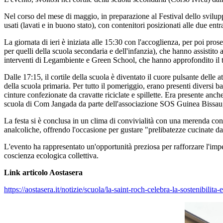
Nel corso del mese di maggio, in preparazione al Festival dello sviluppo
usati (lavati e in buono stato), con contenitori posizionati alle due entra
La giornata di ieri è iniziata alle 15:30 con l'accoglienza, per poi pros
per quelli della scuola secondaria e dell'infanzia), che hanno assistito 
interventi di Legambiente e Green School, che hanno approfondito il tem
Dalle 17:15, il cortile della scuola è diventato il cuore pulsante delle 
della scuola primaria. Per tutto il pomeriggio, erano presenti diversi ban
cinture confezionate da cravatte riciclate e spillette. Era presente anc
scuola di Com Jangada da parte dell'associazione SOS Guinea Bissau, con
La festa si è conclusa in un clima di convivialità con una merenda cond
analcoliche, offrendo l'occasione per gustare "prelibatezze cucinate
L'evento ha rappresentato un'opportunità preziosa per rafforzare l'imp
coscienza ecologica collettiva.
Link articolo Aostasera
https://aostasera.it/notizie/
scuola/la-saint-roch-celebra-
la-sostenibilita-e