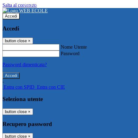
Salta al contenuto
WEB ECOLE
Accedi
Accedi
button close
×
Nome Utente
Password
Password dimenticata?
-
Entra con SPID
Entra con CIE
Seleziona utente
button close
×
Recupero password
button close
×