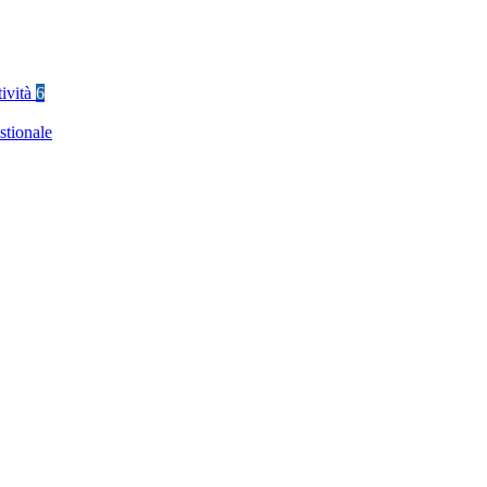
tività
6
stionale