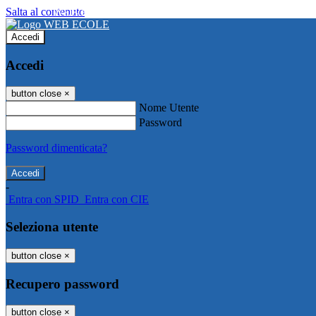
Salta al contenuto
WEB ECOLE
Accedi
Accedi
button close
×
Nome Utente
Password
Password dimenticata?
-
Entra con SPID
Entra con CIE
Seleziona utente
button close
×
Recupero password
button close
×