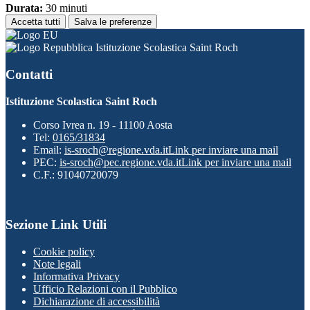
Durata:
30 minuti
Accetta tutti
Salva le preferenze
Istituzione Scolastica Saint Roch
Contatti
Istituzione Scolastica Saint Roch
Corso Ivrea n. 19 - 11100 Aosta
Tel:
0165/31834
Email:
is-sroch@regione.vda.it
Link per inviare una mail
PEC:
is-sroch@pec.regione.vda.it
Link per inviare una mail
C.F.: 91040720079
Sezione Link Utili
Cookie policy
Note legali
Informativa Privacy
Ufficio Relazioni con il Pubblico
Dichiarazione di accessibilità