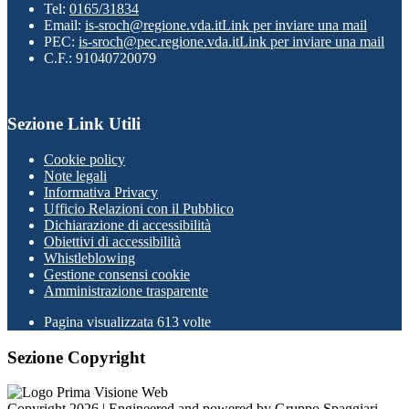
Tel:
0165/31834
Email:
is-sroch@regione.vda.it
Link per inviare una mail
PEC:
is-sroch@pec.regione.vda.it
Link per inviare una mail
C.F.: 91040720079
Sezione Link Utili
Cookie policy
Note legali
Informativa Privacy
Ufficio Relazioni con il Pubblico
Dichiarazione di accessibilità
Obiettivi di accessibilità
Whistleblowing
Gestione consensi cookie
Amministrazione trasparente
Pagina visualizzata
613
volte
Sezione Copyright
Copyright 2026 | Engineered and powered by Gruppo Spaggiari