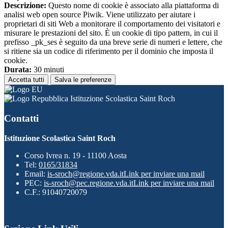
Descrizione:
Questo nome di cookie è associato alla piattaforma di
analisi web open source Piwik. Viene utilizzato per aiutare i
proprietari di siti Web a monitorare il comportamento dei visitatori e
misurare le prestazioni del sito. È un cookie di tipo pattern, in cui il
prefisso _pk_ses è seguito da una breve serie di numeri e lettere, che
si ritiene sia un codice di riferimento per il dominio che imposta il
cookie.
Durata:
30 minuti
Accetta tutti
Salva le preferenze
Istituzione Scolastica Saint Roch
Contatti
Istituzione Scolastica Saint Roch
Corso Ivrea n. 19 - 11100 Aosta
Tel:
0165/31834
Email:
is-sroch@regione.vda.it
Link per inviare una mail
PEC:
is-sroch@pec.regione.vda.it
Link per inviare una mail
C.F.: 91040720079