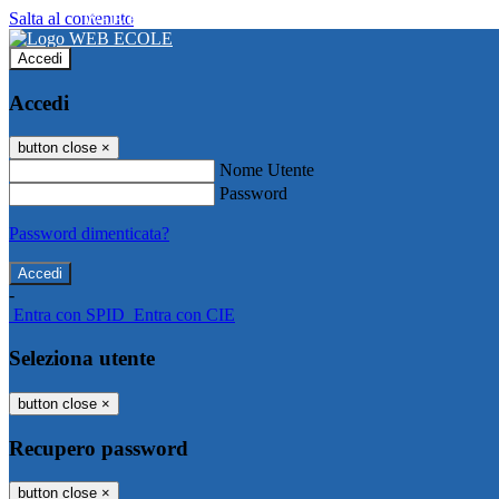
Salta al contenuto
WEB ECOLE
Accedi
Accedi
button close
×
Nome Utente
Password
Password dimenticata?
-
Entra con SPID
Entra con CIE
Seleziona utente
button close
×
Recupero password
button close
×