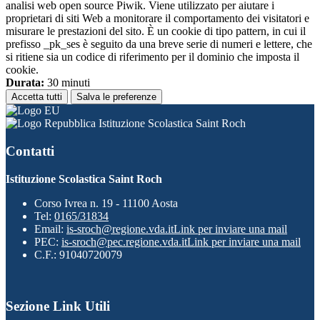
analisi web open source Piwik. Viene utilizzato per aiutare i
proprietari di siti Web a monitorare il comportamento dei visitatori e
misurare le prestazioni del sito. È un cookie di tipo pattern, in cui il
prefisso _pk_ses è seguito da una breve serie di numeri e lettere, che
si ritiene sia un codice di riferimento per il dominio che imposta il
cookie.
Durata:
30 minuti
Accetta tutti
Salva le preferenze
Istituzione Scolastica Saint Roch
Contatti
Istituzione Scolastica Saint Roch
Corso Ivrea n. 19 - 11100 Aosta
Tel:
0165/31834
Email:
is-sroch@regione.vda.it
Link per inviare una mail
PEC:
is-sroch@pec.regione.vda.it
Link per inviare una mail
C.F.: 91040720079
Sezione Link Utili