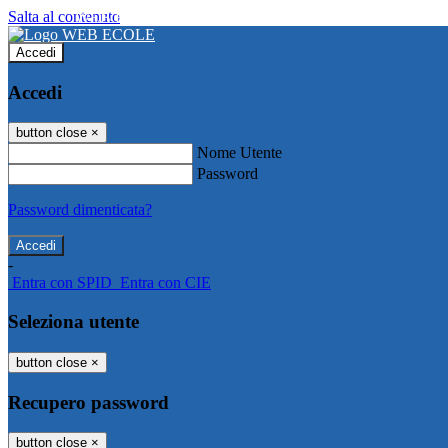
Salta al contenuto
WEB ECOLE
Accedi
Accedi
button close
×
Nome Utente
Password
Password dimenticata?
-
Entra con SPID
Entra con CIE
Seleziona utente
button close
×
Recupero password
button close
×