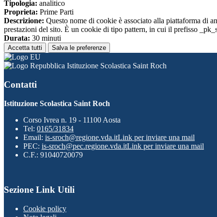
Tipologia:
analitico
Proprieta:
Prime Parti
Descrizione:
Questo nome di cookie è associato alla piattaforma di ana
prestazioni del sito. È un cookie di tipo pattern, in cui il prefisso _pk
Durata:
30 minuti
Accetta tutti
Salva le preferenze
Istituzione Scolastica Saint Roch
Contatti
Istituzione Scolastica Saint Roch
Corso Ivrea n. 19 - 11100 Aosta
Tel:
0165/31834
Email:
is-sroch@regione.vda.it
Link per inviare una mail
PEC:
is-sroch@pec.regione.vda.it
Link per inviare una mail
C.F.: 91040720079
Sezione Link Utili
Cookie policy