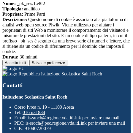
Nome:
_pk_ses.1.e8f2
Tipologia:
analitico
Proprieta:
Prime Parti
Descrizione:
Questo nome di cookie è associato alla piattaforma di
analisi web open source Piwik. Viene utilizzato per aiutare i
proprietari di siti Web a monitorare il comportamento dei visitatori e
misurare le prestazioni del sito. È un cookie di tipo pattern, in cui il
prefisso _pk_ses è seguito da una breve serie di numeri e lettere, che
si ritiene sia un codice di riferimento per il dominio che imposta il
cookie.
Durata:
30 minuti
Accetta tutti
Salva le preferenze
Istituzione Scolastica Saint Roch
Contatti
Istituzione Scolastica Saint Roch
Corso Ivrea n. 19 - 11100 Aosta
Tel:
0165/31834
Email:
is-sroch@regione.vda.it
Link per inviare una mail
PEC:
is-sroch@pec.regione.vda.it
Link per inviare una mail
C.F.: 91040720079