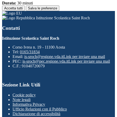
Durata:
30 minuti
Accetta tutti
Salva le preferenze
Istituzione Scolastica Saint Roch
Contatti
Istituzione Scolastica Saint Roch
Corso Ivrea n. 19 - 11100 Aosta
Tel:
0165/31834
Email:
is-sroch@regione.vda.it
Link per inviare una mail
PEC:
is-sroch@pec.regione.vda.it
Link per inviare una mail
C.F.: 91040720079
Sezione Link Utili
Cookie policy
Note legali
Informativa Privacy
Ufficio Relazioni con il Pubblico
Dichiarazione di accessibilità