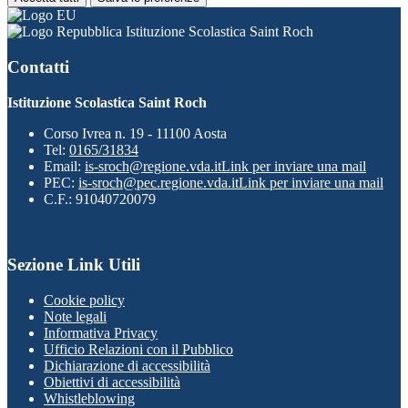
Istituzione Scolastica Saint Roch
Contatti
Istituzione Scolastica Saint Roch
Corso Ivrea n. 19 - 11100 Aosta
Tel:
0165/31834
Email:
is-sroch@regione.vda.it
Link per inviare una mail
PEC:
is-sroch@pec.regione.vda.it
Link per inviare una mail
C.F.: 91040720079
Sezione Link Utili
Cookie policy
Note legali
Informativa Privacy
Ufficio Relazioni con il Pubblico
Dichiarazione di accessibilità
Obiettivi di accessibilità
Whistleblowing