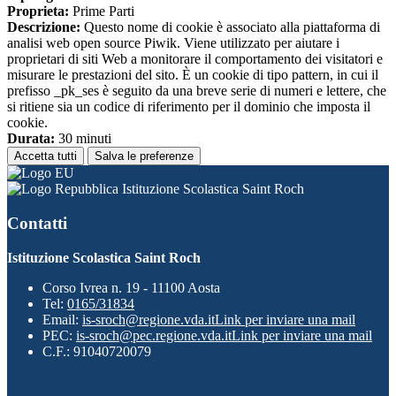
Proprieta:
Prime Parti
Descrizione:
Questo nome di cookie è associato alla piattaforma di
analisi web open source Piwik. Viene utilizzato per aiutare i
proprietari di siti Web a monitorare il comportamento dei visitatori e
misurare le prestazioni del sito. È un cookie di tipo pattern, in cui il
prefisso _pk_ses è seguito da una breve serie di numeri e lettere, che
si ritiene sia un codice di riferimento per il dominio che imposta il
cookie.
Durata:
30 minuti
Accetta tutti
Salva le preferenze
Istituzione Scolastica Saint Roch
Contatti
Istituzione Scolastica Saint Roch
Corso Ivrea n. 19 - 11100 Aosta
Tel:
0165/31834
Email:
is-sroch@regione.vda.it
Link per inviare una mail
PEC:
is-sroch@pec.regione.vda.it
Link per inviare una mail
C.F.: 91040720079