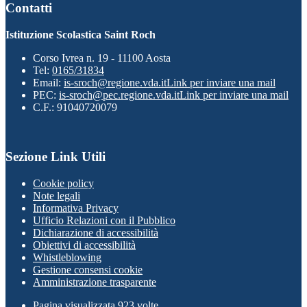
Contatti
Istituzione Scolastica Saint Roch
Corso Ivrea n. 19 - 11100 Aosta
Tel:
0165/31834
Email:
is-sroch@regione.vda.it
Link per inviare una mail
PEC:
is-sroch@pec.regione.vda.it
Link per inviare una mail
C.F.: 91040720079
Sezione Link Utili
Cookie policy
Note legali
Informativa Privacy
Ufficio Relazioni con il Pubblico
Dichiarazione di accessibilità
Obiettivi di accessibilità
Whistleblowing
Gestione consensi cookie
Amministrazione trasparente
Pagina visualizzata
923
volte