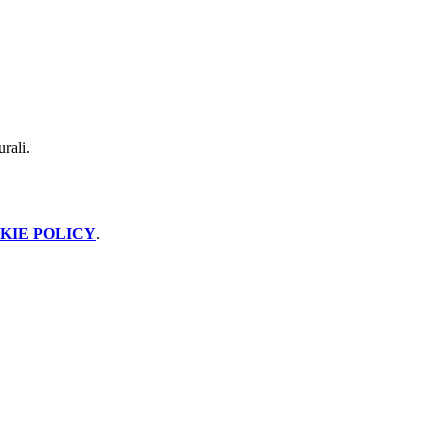
urali.
KIE POLICY
.