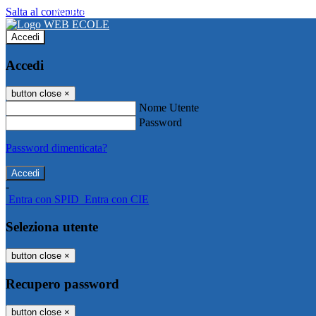
Salta al contenuto
WEB ECOLE
Accedi
Accedi
button close
×
Nome Utente
Password
Password dimenticata?
-
Entra con SPID
Entra con CIE
Seleziona utente
button close
×
Recupero password
button close
×