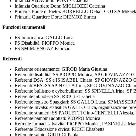
Infanzia Via Avondo: FORTE Claudia
Infanzia Quartiere Dora: MIGLIOZZI Caterina
Primaria Ponte di Pietra: BORRELLO Delia - COTZA Mikael
Primaria Quartiere Dora: DIEMOZ Enrica
Funzioni strumentali
FS Informatica: GALLO Luca
FS Disabilità: PIOPPO Monica
FS SMIM: ENGAZ Fabrizio
Referenti
Referente orientamento: GIROD Maria Giustina
Referenti disabilità: SS PIOPPO Monica, SP GIOVINAZZO C
Referenti DSA: SS e IS ISABEL Chiara, SP GIOVINAZZO Chiar
Referenti BES: SS SPINELLA Irina, SP GIOVINAZZO Chiara (
Referente bullismo e cyberbullismo: SS SPINELLA Irina, SP 
Referente biblioteca SS: RICCI Elisabetta
Referente registro Spaggiari: SS GALLO Luca, SP MASSER
Referente Invalsi: statisitica GALLO Luca, organizzazione p
Referente stranieri: SS PAOLETTI Gino-CENTELLI Alessi
Referente bambini adottati: PIOPPO Monica
Refrente farmaci salvavita: PIOPPO Monica, PASINELLI Mar
Referente Educazione civica: RICCI Elisabetta
Referente salute: GIUDICI Paola