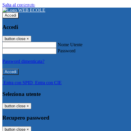
Salta al contenuto
WEB ECOLE
Accedi
Accedi
button close
×
Nome Utente
Password
Password dimenticata?
-
Entra con SPID
Entra con CIE
Seleziona utente
button close
×
Recupero password
button close
×