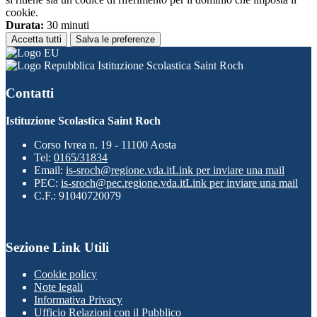
cookie.
Durata:
30 minuti
Accetta tutti
Salva le preferenze
Istituzione Scolastica Saint Roch
Contatti
Istituzione Scolastica Saint Roch
Corso Ivrea n. 19 - 11100 Aosta
Tel:
0165/31834
Email:
is-sroch@regione.vda.it
Link per inviare una mail
PEC:
is-sroch@pec.regione.vda.it
Link per inviare una mail
C.F.: 91040720079
Sezione Link Utili
Cookie policy
Note legali
Informativa Privacy
Ufficio Relazioni con il Pubblico