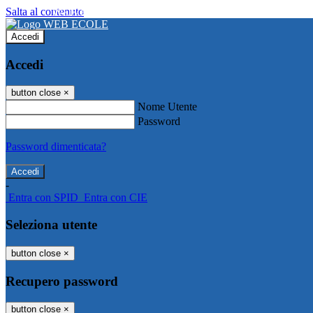
Salta al contenuto
WEB ECOLE
Accedi
Accedi
button close
×
Nome Utente
Password
Password dimenticata?
-
Entra con SPID
Entra con CIE
Seleziona utente
button close
×
Recupero password
button close
×