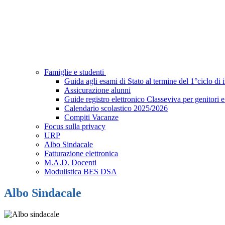
Famiglie e studenti
Guida agli esami di Stato al termine del 1°ciclo di
Assicurazione alunni
Guide registro elettronico Classeviva per genitori e
Calendario scolastico 2025/2026
Compiti Vacanze
Focus sulla privacy
URP
Albo Sindacale
Fatturazione elettronica
M.A.D. Docenti
Modulistica BES DSA
Albo Sindacale