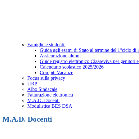
Famiglie e studenti
Guida agli esami di Stato al termine del 1°ciclo di
Assicurazione alunni
Guide registro elettronico Classeviva per genitori e
Calendario scolastico 2025/2026
Compiti Vacanze
Focus sulla privacy
URP
Albo Sindacale
Fatturazione elettronica
M.A.D. Docenti
Modulistica BES DSA
M.A.D. Docenti