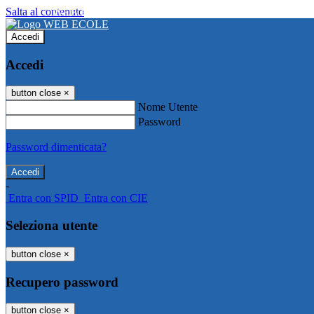
Salta al contenuto
WEB ECOLE
Accedi
Accedi
button close
×
Nome Utente
Password
Password dimenticata?
-
Entra con SPID
Entra con CIE
Seleziona utente
button close
×
Recupero password
button close
×