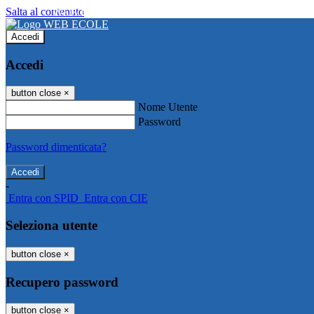
Salta al contenuto
WEB ECOLE
Accedi
Accedi
button close
×
Nome Utente
Password
Password dimenticata?
-
Entra con SPID
Entra con CIE
Seleziona utente
button close
×
Recupero password
button close
×