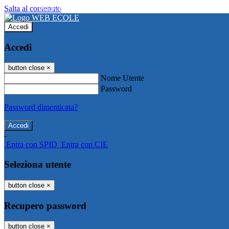
Salta al contenuto
WEB ECOLE
Accedi
Accedi
button close
×
Nome Utente
Password
Password dimenticata?
-
Entra con SPID
Entra con CIE
Seleziona utente
button close
×
Recupero password
button close
×