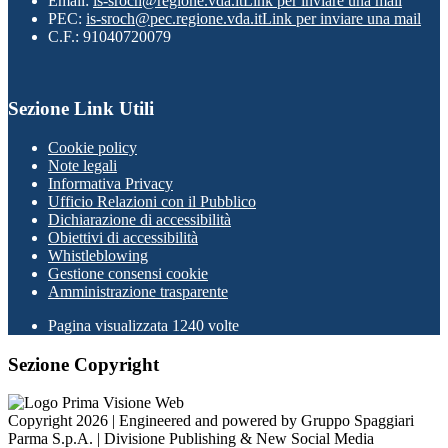
Email:
is-sroch@regione.vda.it
Link per inviare una mail
PEC:
is-sroch@pec.regione.vda.it
Link per inviare una mail
C.F.: 91040720079
Sezione Link Utili
Cookie policy
Note legali
Informativa Privacy
Ufficio Relazioni con il Pubblico
Dichiarazione di accessibilità
Obiettivi di accessibilità
Whistleblowing
Gestione consensi cookie
Amministrazione trasparente
Pagina visualizzata
1240
volte
Sezione Copyright
Copyright 2026 | Engineered and powered by Gruppo Spaggiari
Parma S.p.A. | Divisione Publishing & New Social Media