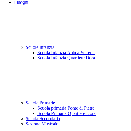
I luoghi
Scuole Infanzia
Scuola Infanzia Antica Vetreria
Scuola Infanzia Quartiere Dora
Scuole Primarie
Scuola primaria Ponte di Pietra
Scuola Primaria Quartiere Dora
Scuola Secondaria
Sezione Musicale