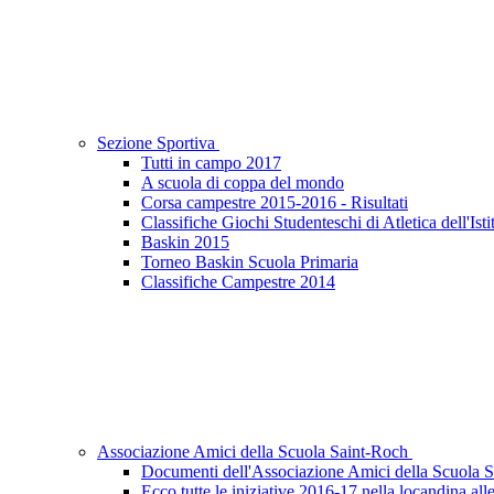
Sezione Sportiva
Tutti in campo 2017
A scuola di coppa del mondo
Corsa campestre 2015-2016 - Risultati
Classifiche Giochi Studenteschi di Atletica dell'Ist
Baskin 2015
Torneo Baskin Scuola Primaria
Classifiche Campestre 2014
Associazione Amici della Scuola Saint-Roch
Documenti dell'Associazione Amici della Scuola S
Ecco tutte le iniziative 2016-17 nella locandina all