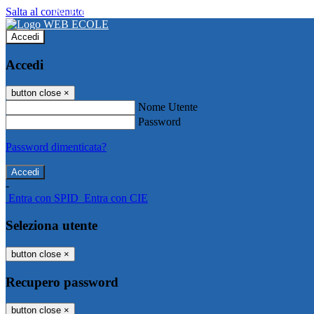
Salta al contenuto
WEB ECOLE
Accedi
Accedi
button close
×
Nome Utente
Password
Password dimenticata?
-
Entra con SPID
Entra con CIE
Seleziona utente
button close
×
Recupero password
button close
×