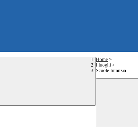
Home
>
I luoghi
>
Scuole Infanzia