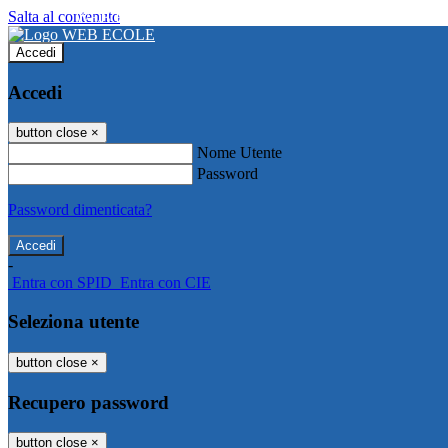
Salta al contenuto
WEB ECOLE
Accedi
Accedi
button close
×
Nome Utente
Password
Password dimenticata?
-
Entra con SPID
Entra con CIE
Seleziona utente
button close
×
Recupero password
button close
×