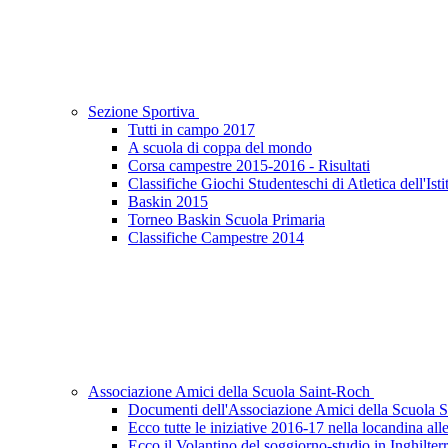
Sezione Sportiva
Tutti in campo 2017
A scuola di coppa del mondo
Corsa campestre 2015-2016 - Risultati
Classifiche Giochi Studenteschi di Atletica dell'Ist
Baskin 2015
Torneo Baskin Scuola Primaria
Classifiche Campestre 2014
Associazione Amici della Scuola Saint-Roch
Documenti dell'Associazione Amici della Scuola S
Ecco tutte le iniziative 2016-17 nella locandina all
Ecco il Volantino del soggiorno-studio in Inghilter