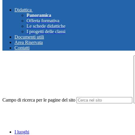
Didattica
Panoramica
Offerta formativa
Le schede didattiche
I progetti delle classi
Documenti utili
Area Riservata
Contatti
Campo di ricerca per le pagine del sito
I luoghi