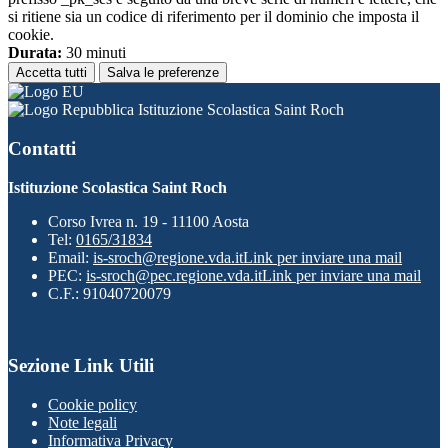
si ritiene sia un codice di riferimento per il dominio che imposta il
cookie.
Durata:
30 minuti
Accetta tutti
Salva le preferenze
Istituzione Scolastica Saint Roch
Contatti
Istituzione Scolastica Saint Roch
Corso Ivrea n. 19 - 11100 Aosta
Tel:
0165/31834
Email:
is-sroch@regione.vda.it
Link per inviare una mail
PEC:
is-sroch@pec.regione.vda.it
Link per inviare una mail
C.F.: 91040720079
Sezione Link Utili
Cookie policy
Note legali
Informativa Privacy