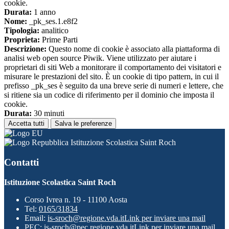
cookie.
Durata:
1 anno
Nome:
_pk_ses.1.e8f2
Tipologia:
analitico
Proprieta:
Prime Parti
Descrizione:
Questo nome di cookie è associato alla piattaforma di
analisi web open source Piwik. Viene utilizzato per aiutare i
proprietari di siti Web a monitorare il comportamento dei visitatori e
misurare le prestazioni del sito. È un cookie di tipo pattern, in cui il
prefisso _pk_ses è seguito da una breve serie di numeri e lettere, che
si ritiene sia un codice di riferimento per il dominio che imposta il
cookie.
Durata:
30 minuti
Accetta tutti
Salva le preferenze
Istituzione Scolastica Saint Roch
Contatti
Istituzione Scolastica Saint Roch
Corso Ivrea n. 19 - 11100 Aosta
Tel:
0165/31834
Email:
is-sroch@regione.vda.it
Link per inviare una mail
PEC:
is-sroch@pec.regione.vda.it
Link per inviare una mail