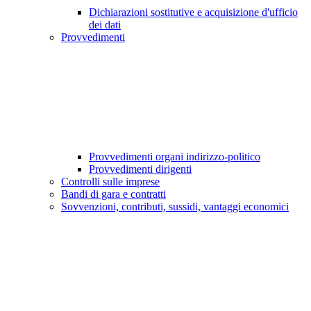
Dichiarazioni sostitutive e acquisizione d'ufficio
dei dati
Provvedimenti
Provvedimenti organi indirizzo-politico
Provvedimenti dirigenti
Controlli sulle imprese
Bandi di gara e contratti
Sovvenzioni, contributi, sussidi, vantaggi economici